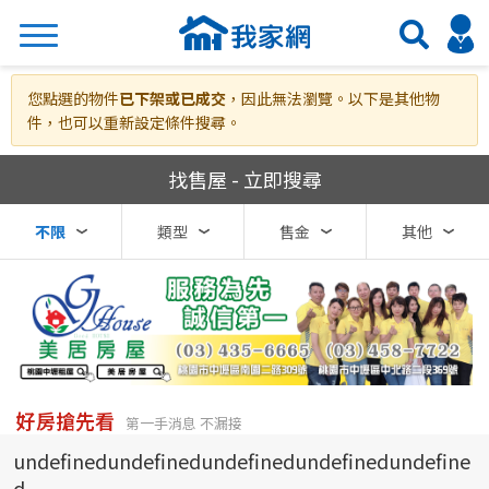
搜尋
您點選的物件
已下架或已成交
，因此無法瀏覽。以下是其他物
件，也可以重新設定條件搜尋。
我家網房屋買賣
找售屋 - 立即搜尋
熱門關鍵字
不限
類型
售金
其他
縣市
區域
不限
不限
台北市
好房搶先看
第一手消息 不漏接
undefinedundefinedundefinedundefinedundefine
基隆市
d