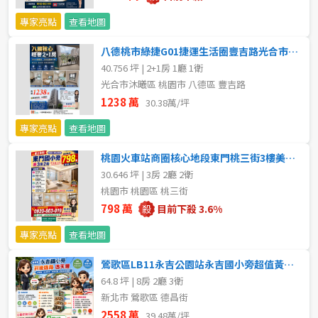
不拘
5 年以下
專家亮點
查看地圖
八德桃市綠捷G01捷運生活圈豐吉路光合市3房車 八德捷運買房首選
5-10 年
10-20 年
40.756 坪 | 2+1房 1廳 1衛
光合市沐曦區 桃園市 八德區 豐吉路
20-30 年
30-40 年
1238 萬
30.38萬/坪
40 年以上
專家亮點
查看地圖
桃園火車站商圈核心地段東門桃三街3樓美寓 八德捷運買房首選
30.646 坪 | 3房 2廳 2衛
售價
桃園市 桃園區 桃三街
798 萬
目前下殺 3.6%
專家亮點
查看地圖
鶯歌區LB11永吉公園站永吉國小旁超值黃金透天 八德捷運買房
64.8 坪 | 8房 2廳 3衛
新北市 鶯歌區 德昌街
2558 萬
39.48萬/坪