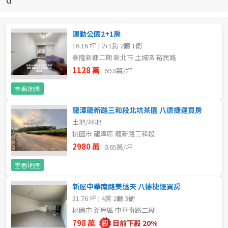
新北市
宜蘭縣
運動公園2+1房
16.16 坪 | 2+1房 2廳 1衛
類型(可複選)
桃園市
泰隆新都二期 新北市 土城區 裕民路
1128 萬
69.8萬/坪
不拘
公寓
電梯大樓
套房
新竹市
查看地圖
別墅
透天厝
樓中樓
華廈
新竹縣
龍潭龍新路三和段北坑茶園 八德捷運買房
土地/林地
農舍
辦公
店面
工廠
苗栗縣
桃園市 龍潭區 龍新路三和段
台中市
2980 萬
0.65萬/坪
廠辦
倉庫
土地
其他
查看地圖
彰化縣
坪數
新屋中華南路美透天 八德捷運買房
南投縣
31.76 坪 | 4房 2廳 3衛
不拘
20坪以下
桃園市 新屋區 中華南路二段
雲林縣
798 萬
目前下殺 20%