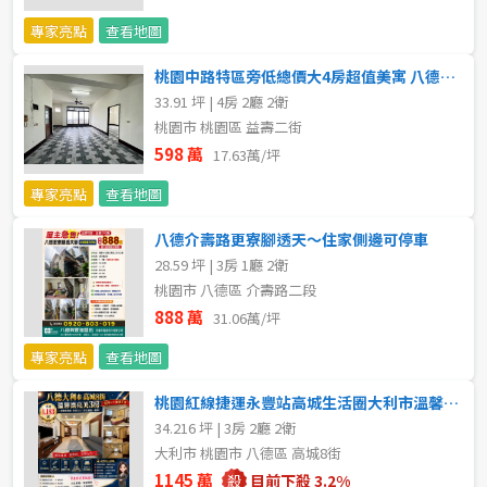
專家亮點
查看地圖
5~10樓
11~20樓
桃園中路特區旁低總價大4房超值美寓 八德捷運買房首選
21樓以上
33.91 坪 | 4房 2廳 2衛
桃園市 桃園區 益壽二街
~
樓
598 萬
17.63萬/坪
專家亮點
查看地圖
格局
八德介壽路更寮腳透天～住家側邊可停車
28.59 坪 | 3房 1廳 2衛
不拘
1房
桃園市 八德區 介壽路二段
888 萬
31.06萬/坪
2房
3房
專家亮點
查看地圖
4房
5房以上
桃園紅線捷運永豐站高城生活圈大利市溫馨質感美3房八德捷運買房首選
34.216 坪 | 3房 2廳 2衛
大利市 桃園市 八德區 高城8街
屋齡
1145 萬
目前下殺 3.2%