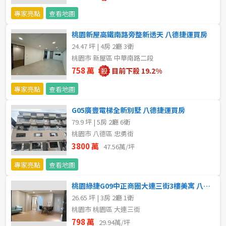
20~30 坪
30~40 坪
嘉義市
專家亮點
查看地圖
40~50 坪
50~60 坪
嘉義縣
桃園新屋高鐵南路旁整新透天 八德捷運買房
24.47 坪 | 4房 2廳 3衛
60~70 坪
70~80 坪
台南市
桃園市 新屋區 中華南路二段
758 萬
目前下殺 19.2%
高雄市
80坪以上
專家亮點
查看地圖
澎湖縣
~
坪
G05廣豐電梯全新別墅 八德捷運買房
79.9 坪 | 5房 2廳 6衛
屏東縣
桃園市 八德區 忠勇街
樓層
台東縣
3800 萬
47.56萬/坪
不拘
地下室
專家亮點
查看地圖
花蓮縣
桃園綠捷G09中正商圈大連三街3樓美寓 八德捷運買房首選
1樓
2樓
金門連江
26.65 坪 | 3房 2廳 1衛
桃園市 桃園區 大連三街
3樓
4樓
798 萬
29.94萬/坪