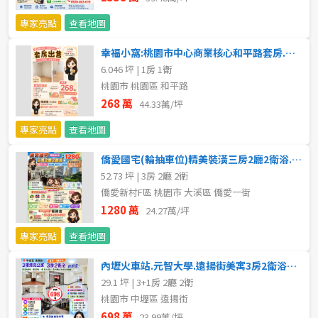
專家亮點
查看地圖
幸福小窩:桃園市中心商業核心和平路套房.機能齊全八德捷運買房首選
6.046 坪 | 1房 1衛
桃園市 桃園區 和平路
268 萬
44.33萬/坪
專家亮點
查看地圖
僑愛國宅(輪抽車位)精美裝潢三房2廳2衛浴. 屋美採光通風
52.73 坪 | 3房 2廳 2衛
僑愛新村F區 桃園市 大溪區 僑愛一街
1280 萬
24.27萬/坪
專家亮點
查看地圖
內壢火車站.元智大學.遠揚街美寓3房2衛浴皆開窗八德捷運買房首選
29.1 坪 | 3+1房 2廳 2衛
桃園市 中壢區 遠揚街
698 萬
23.99萬/坪