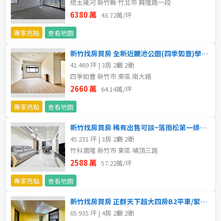
總太雍河 新竹縣 竹北市 興隆路一段
6380 萬
5~10樓
11~20樓
43.72萬/坪
專家亮點
查看地圖
21樓以上
新竹找房買房 全新近麗池公園(四季如豐)學區正三房+平面車位
41.469 坪 | 3房 2廳 2衛
~
樓
四季如豐 新竹市 東區 南大路
2660 萬
64.14萬/坪
格局
專家亮點
查看地圖
不拘
1房
新竹找房買房 稀有出售可談~落雨松第一排『竹科潤隆』三房+平面車位
45.231 坪 | 3房 2廳 2衛
2房
3房
竹科潤隆 新竹市 東區 埔頂三路
2588 萬
57.22萬/坪
4房
5房以上
專家亮點
查看地圖
新竹找房買房 正群天下超大四房B2平車/緊鄰中正路美食商圈
65.935 坪 | 4房 2廳 2衛
屋齡