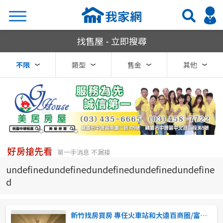
我家網房屋買賣
找售屋 - 立即搜尋
搜尋
不限
類型
售金
其他
熱門關鍵字
縣市
區域
好房搶先看
第一手消息 不漏接
不限
不限
undefinedundefinedundefinedundefinedundefine
d
台北市
基隆市
新竹找房買房 專任火車站和大遠百商圈/富貴大樓高樓採光二房車位