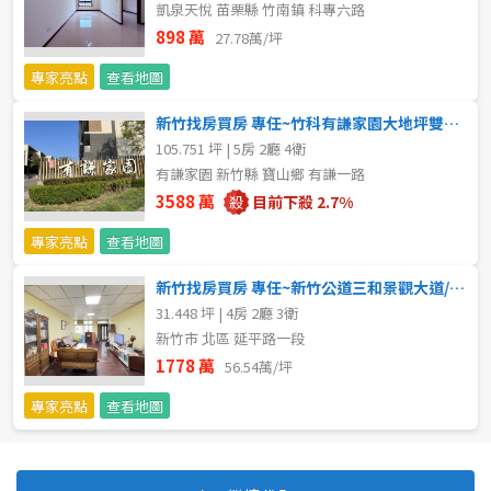
凱泉天悅 苗栗縣 竹南鎮 科專六路
898 萬
27.78萬/坪
專家亮點
查看地圖
新竹找房買房 專任~竹科有謙家園大地坪雙車電梯別墅/寶山交流道
105.751 坪 | 5房 2廳 4衛
有謙家園 新竹縣 寶山鄉 有謙一路
3588 萬
目前下殺 2.7%
專家亮點
查看地圖
新竹找房買房 專任~新竹公道三和景觀大道/延平和南勢活巷大透天
31.448 坪 | 4房 2廳 3衛
新竹市 北區 延平路一段
1778 萬
56.54萬/坪
專家亮點
查看地圖
預設排序
價格從低到高