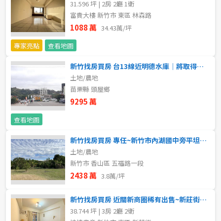
31.596 坪 | 2房 2廳 1衛
新北市
富貴大樓 新竹市 東區 林森路
1088 萬
34.43萬/坪
宜蘭縣
專家亮點
查看地圖
類型(可複選)
桃園市
新竹找房買房 台13線近明德水庫｜將取得開發許可之合法露營基地
不拘
公寓
電梯大樓
套房
新竹市
土地/農地
苗栗縣 頭屋鄉
別墅
透天厝
樓中樓
華廈
新竹縣
9295 萬
農舍
辦公
店面
工廠
苗栗縣
查看地圖
新竹找房買房 專任~新竹市內湖國中旁平坦農地/鄰近香山交流道
台中市
廠辦
倉庫
土地
其他
土地/農地
新竹市 香山區 五福路一段
彰化縣
2438 萬
3.8萬/坪
坪數
南投縣
不拘
20坪以下
新竹找房買房 近關新商圈稀有出售~新莊街詩情畫意美3房+車位
雲林縣
38.744 坪 | 3房 2廳 2衛