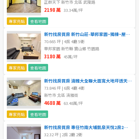
正群天下 新竹市 北區 武陵路
不拘
5 年以下
2198 萬
33.34萬/坪
專家亮點
查看地圖
5-10 年
10-20 年
新竹找房買房 新竹山莊-華邦家園~獨棟~屋況完美~馬上可入住
20-30 年
30-40 年
70.665 坪 | 4房 4廳 5衛
華邦家園 新竹縣 寶山鄉 竹園路
40 年以上
3180 萬
45萬/坪
專家亮點
查看地圖
新竹找房買房 湳雅大全聯大面寬大地坪透天黃金住店
售價
73.846 坪 | 6房 4廳 4衛
新竹市 北區 湳雅街
4688 萬
63.48萬/坪
專家亮點
查看地圖
新竹找房買房 專任竹南大埔凱泉天悅2房2衛雙贏宅+車位
32.32 坪 | 2房 2廳 2衛