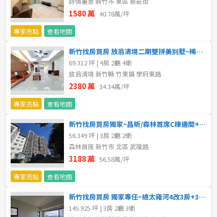
詩情畫意 新竹市 東區 新莊街
20~30 坪
30~40 坪
嘉義市
1580 萬
40.78萬/坪
40~50 坪
50~60 坪
嘉義縣
專家亮點
查看地圖
60~70 坪
70~80 坪
新竹找房買房 放翁清境二期雙拼美別墅~稀有大後院+超美視野
台南市
69.312 坪 | 4房 2廳 4衛
放翁清境 新竹縣 竹東鎮 學府東路
高雄市
80坪以上
2380 萬
34.34萬/坪
澎湖縣
~
坪
專家亮點
查看地圖
屏東縣
新竹找房買房獨家~昌昕/森林首席C棟邊間+子母車位(成屋買賣)
56.349 坪 | 3房 2廳 2衛
樓層
台東縣
森林首席 新竹市 北區 武陵路
不拘
地下室
3188 萬
56.58萬/坪
花蓮縣
專家亮點
查看地圖
1樓
2樓
金門連江
新竹找房買房 獨家專任~總太雍河4改3房+3車位高樓視野戶
3樓
4樓
145.925 坪 | 3房 2廳 3衛